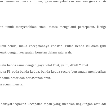
atau permanen. Secara umum, gaya menyebabkan keadaan gerak suat
n untuk menyebabkan suatu massa mengalami percepatan. Ketig
uatu benda, maka kecepatannya konstan. Entah benda itu diam (jik
gerak dengan kecepatan konstan dalam satu arah.
tu benda sama dengan gaya total Fnet, yaitu, dP/dt = Fnet.
gaya F1 pada benda kedua, benda kedua secara bersamaan memberika
2 sama besar dan berlawanan arah.
 acuan inersia.
 dahsyat? Apakah kecepatan topan yang menelan lingkungan atau ad