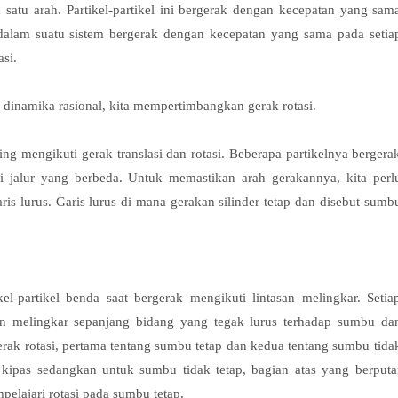
atu arah. Partikel-partikel ini bergerak dengan kecepatan yang sam
l dalam suatu sistem bergerak dengan kecepatan yang sama pada setia
asi.
ng dinamika rasional, kita mempertimbangkan gerak rotasi.
ing mengikuti gerak translasi dan rotasi. Beberapa partikelnya bergera
 jalur yang berbeda. Untuk memastikan arah gerakannya, kita perl
ris lurus. Garis lurus di mana gerakan silinder tetap dan disebut sumb
el-partikel benda saat bergerak mengikuti lintasan melingkar. Setia
san melingkar sepanjang bidang yang tegak lurus terhadap sumbu da
ak rotasi, pertama tentang sumbu tetap dan kedua tentang sumbu tida
h kipas sedangkan untuk sumbu tidak tetap, bagian atas yang berputa
pelajari rotasi pada sumbu tetap.