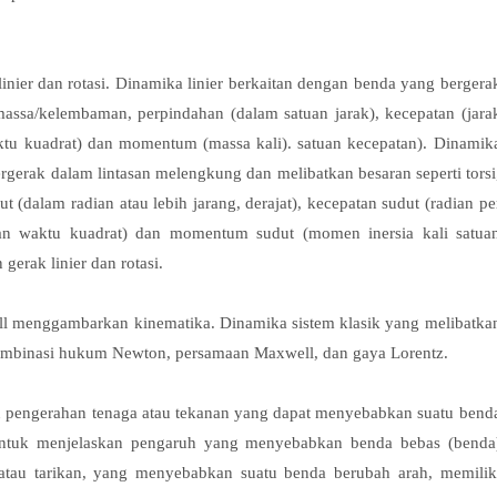
linier dan rotasi. Dinamika linier berkaitan dengan benda yang bergera
massa/kelembaman, perpindahan (dalam satuan jarak), kecepatan (jara
aktu kuadrat) dan momentum (massa kali). satuan kecepatan). Dinamik
ergerak dalam lintasan melengkung dan melibatkan besaran seperti torsi
 (dalam radian atau lebih jarang, derajat), kecepatan sudut (radian pe
tuan waktu kuadrat) dan momentum sudut (momen inersia kali satua
gerak linier dan rotasi.
l menggambarkan kinematika. Dinamika sistem klasik yang melibatka
ombinasi hukum Newton, persamaan Maxwell, dan gaya Lorentz.
tu pengerahan tenaga atau tekanan yang dapat menyebabkan suatu bend
ntuk menjelaskan pengaruh yang menyebabkan benda bebas (benda
atau tarikan, yang menyebabkan suatu benda berubah arah, memilik