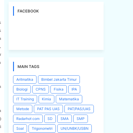
FACEBOOK
k
k
a
,
r
n
MAIN TAGS
Aritmatika
Bimbel Jakarta Timur
n
Biologi
CPNS
Fisika
IPA
IT Training
Kimia
Matematika
Metode
PAT PAS UAS
PAT/PAS/UAS
a
)
Radarhot com
SD
SMA
SMP
i
Soal
Trigonometri
UN/UNBK/USBN