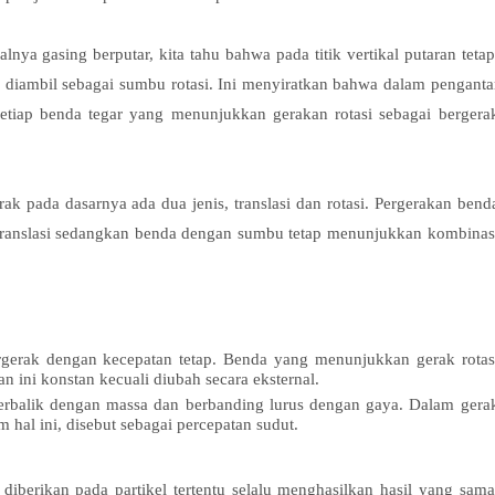
lnya gasing berputar, kita tahu bahwa pada titik vertikal putaran tetap
ah diambil sebagai sumbu rotasi. Ini menyiratkan bahwa dalam penganta
etiap benda tegar yang menunjukkan gerakan rotasi sebagai bergera
k pada dasarnya ada dua jenis, translasi dan rotasi. Pergerakan bend
k translasi sedangkan benda dengan sumbu tetap menunjukkan kombinas
rgerak dengan kecepatan tetap. Benda yang menunjukkan gerak rotas
 ini konstan kecuali diubah secara eksternal.
 terbalik dengan massa dan berbanding lurus dengan gaya. Dalam gera
m hal ini, disebut sebagai percepatan sudut.
 diberikan pada partikel tertentu selalu menghasilkan hasil yang sama