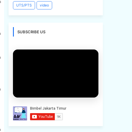
u
UTS/PTS
video
SUBSCRIBE US
a
a
n
a