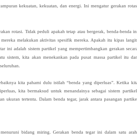
campuran kekuatan, kekuatan, dan energi. Ini mengatur gerakan rotas
an rotasi. Tidak peduli apakah tetap atau bergerak, benda-benda in
reka melakukan aktivitas spesifik mereka. Apakah itu kipas langit
utar ini adalah sistem partikel yang mempertimbangkan gerakan secar
atu sistem, kita akan menekankan pada pusat massa partikel itu da
seluruhan.
iknya kita pahami dulu istilah “benda yang diperluas”. Ketika kit
erluas, kita bermaksud untuk menandainya sebagai sistem partikel
n ukuran tertentu. Dalam benda tegar, jarak antara pasangan partike
 menuruni bidang miring. Gerakan benda tegar ini dalam satu arah