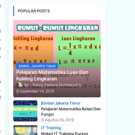
i
POPULAR POSTS
i
-
a
n
BIMBEL JAKARTA TIMUR
Pelajaran Matematika Luas Dan
Keliling Lingkaran
a
Denny Febiana Nurhidayat
.
September 14, 2019
l
Bimbel Jakarta Timur
Pelajaran Matematika Relasi Dan
Fungsi
Agustus 26, 2019
IT Training
,
Materi IT Training Kursus