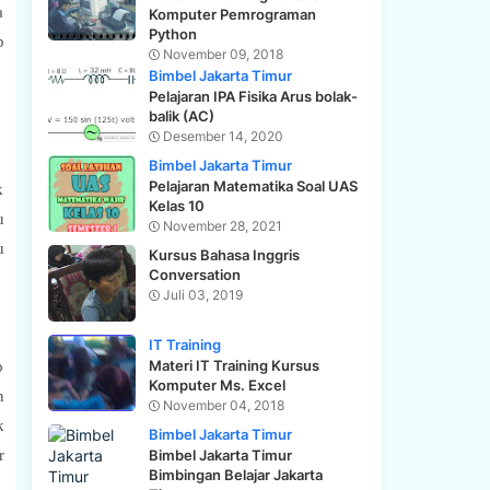
a
Komputer Pemrograman
Python
p
November 09, 2018
Bimbel Jakarta Timur
Pelajaran IPA Fisika Arus bolak-
balik (AC)
Desember 14, 2020
Bimbel Jakarta Timur
Pelajaran Matematika Soal UAS
k
Kelas 10
u
November 28, 2021
u
Kursus Bahasa Inggris
Conversation
Juli 03, 2019
IT Training
Materi IT Training Kursus
p
Komputer Ms. Excel
n
November 04, 2018
k
Bimbel Jakarta Timur
r
Bimbel Jakarta Timur
Bimbingan Belajar Jakarta