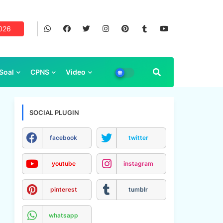
2026
Soal
CPNS
Video
SOCIAL PLUGIN
facebook
twitter
youtube
instagram
pinterest
tumblr
whatsapp