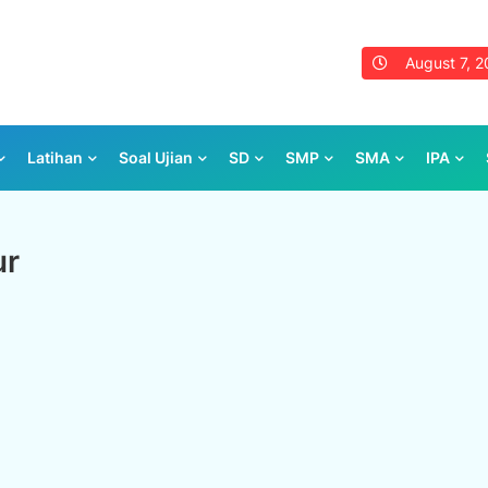
August 7, 
Latihan
Soal Ujian
SD
SMP
SMA
IPA
ur