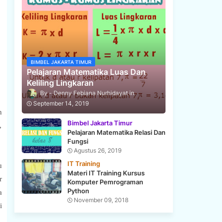
BIMBEL JAKARTA TIMUR
Pelajaran Matematika Luas Dan
Keliling Lingkaran
Denny Febiana Nurhidayat
September 14, 2019
n
Bimbel Jakarta Timur
,
Pelajaran Matematika Relasi Dan
Fungsi
Agustus 26, 2019
IT Training
u
Materi IT Training Kursus
r
Komputer Pemrograman
Python
a
November 09, 2018
i