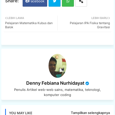
Facebook
Twi
Wh
LEBIH LAMA
LEBIH BARU
Pelajaran Matematika Kubus dan
Pelajaran IPA Fisika tentang
tter
ats
Balok
Gravitasi
app
Denny Febiana Nurhidayat
Penulis Artikel web-web sains, matematika, teknologi,
komputer coding
Tampilkan selengkapnya
YOU MAY LIKE