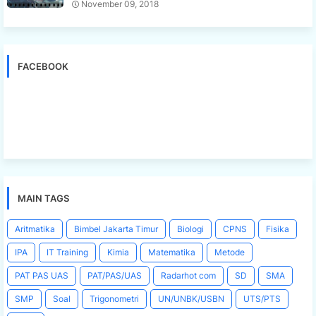
November 09, 2018
FACEBOOK
MAIN TAGS
Aritmatika
Bimbel Jakarta Timur
Biologi
CPNS
Fisika
IPA
IT Training
Kimia
Matematika
Metode
PAT PAS UAS
PAT/PAS/UAS
Radarhot com
SD
SMA
SMP
Soal
Trigonometri
UN/UNBK/USBN
UTS/PTS