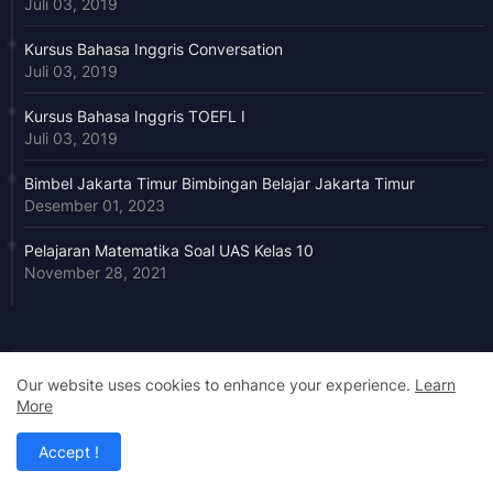
Juli 03, 2019
Kursus Bahasa Inggris Conversation
Juli 03, 2019
Kursus Bahasa Inggris TOEFL I
Juli 03, 2019
Bimbel Jakarta Timur Bimbingan Belajar Jakarta Timur
Desember 01, 2023
Pelajaran Matematika Soal UAS Kelas 10
November 28, 2021
Our website uses cookies to enhance your experience.
Learn
More
Edukasi Online Magazine
Edukasi Online Magazine Bimbel Jakarta Timur, Bimbel Soal,
Accept !
Materi, Matematika IPA Fisika Kimia Biologi SD SMP SMA, Jakarta
Timur No. Hp: 082210027724