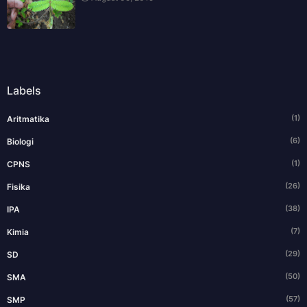
Labels
(1)
Aritmatika
(6)
Biologi
(1)
CPNS
(26)
Fisika
(38)
IPA
(7)
Kimia
(29)
SD
(50)
SMA
(57)
SMP