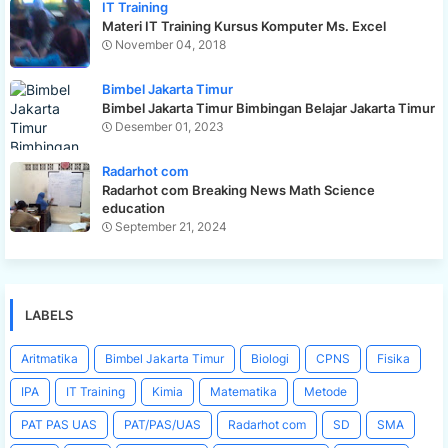
IT Training
Materi IT Training Kursus Komputer Ms. Excel
November 04, 2018
Bimbel Jakarta Timur
Bimbel Jakarta Timur Bimbingan Belajar Jakarta Timur
Desember 01, 2023
Radarhot com
Radarhot com Breaking News Math Science
education
September 21, 2024
LABELS
Aritmatika
Bimbel Jakarta Timur
Biologi
CPNS
Fisika
IPA
IT Training
Kimia
Matematika
Metode
PAT PAS UAS
PAT/PAS/UAS
Radarhot com
SD
SMA