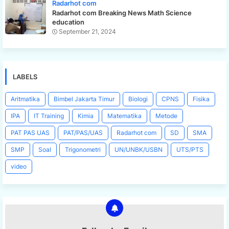
Radarhot com
Radarhot com Breaking News Math Science
education
September 21, 2024
LABELS
Aritmatika
Bimbel Jakarta Timur
Biologi
CPNS
Fisika
IPA
IT Training
Kimia
Matematika
Metode
PAT PAS UAS
PAT/PAS/UAS
Radarhot com
SD
SMA
SMP
Soal
Trigonometri
UN/UNBK/USBN
UTS/PTS
video