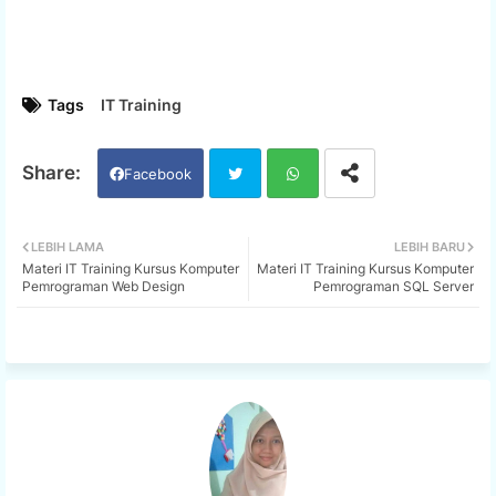
Tags
IT Training
Facebook
Twi
Wh
LEBIH LAMA
LEBIH BARU
Materi IT Training Kursus Komputer
Materi IT Training Kursus Komputer
tter
ats
Pemrograman Web Design
Pemrograman SQL Server
app