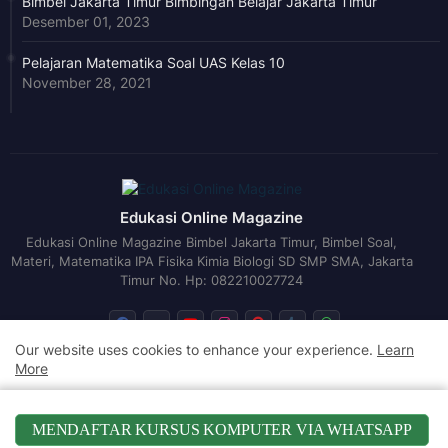
Bimbel Jakarta Timur Bimbingan Belajar Jakarta Timur
Desember 01, 2023
Pelajaran Matematika Soal UAS Kelas 10
November 28, 2021
Edukasi Online Magazine
Edukasi Online Magazine Bimbel Jakarta Timur, Bimbel Soal,
Materi, Matematika IPA Fisika Kimia Biologi SD SMP SMA, Jakarta
Timur No. Hp: 082210027724
Our website uses cookies to enhance your experience.
Learn
More
TOC
Author
Definisi
Sitemap
Exegesis
Accept !
Disclaimer
Return Policy
Cookies Policy
MENDAFTAR KURSUS KOMPUTER VIA WHATSAPP
Privacy Policy
Rumah Belajar
Terms and Conditions