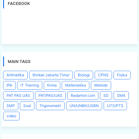
FACEBOOK
MAIN TAGS
Aritmatika
Bimbel Jakarta Timur
Biologi
CPNS
Fisika
IPA
IT Training
Kimia
Matematika
Metode
PAT PAS UAS
PAT/PAS/UAS
Radarhot com
SD
SMA
SMP
Soal
Trigonometri
UN/UNBK/USBN
UTS/PTS
video