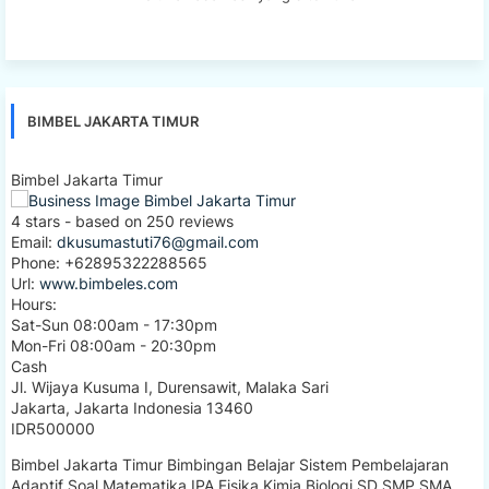
BIMBEL JAKARTA TIMUR
Bimbel Jakarta Timur
4
stars - based on
250
reviews
Email:
dkusumastuti76@gmail.com
Phone:
+62895322288565
Url:
www.bimbeles.com
Hours:
Sat-Sun 08:00am - 17:30pm
Mon-Fri 08:00am - 20:30pm
Cash
Jl. Wijaya Kusuma I, Durensawit, Malaka Sari
Jakarta
,
Jakarta Indonesia
13460
IDR500000
Bimbel Jakarta Timur Bimbingan Belajar Sistem Pembelajaran
Adaptif Soal Matematika IPA Fisika Kimia Biologi SD SMP SMA