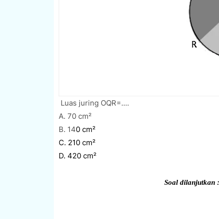
Luas juring OQR=....
A. 7
0 cm²
B. 14
0 cm²
C. 210 cm²
D. 420 cm²
Soal dilanjutkan 