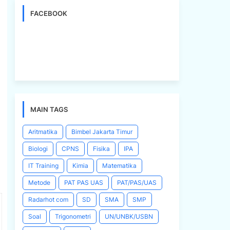
FACEBOOK
MAIN TAGS
Aritmatika
Bimbel Jakarta Timur
Biologi
CPNS
Fisika
IPA
IT Training
Kimia
Matematika
Metode
PAT PAS UAS
PAT/PAS/UAS
Radarhot com
SD
SMA
SMP
Soal
Trigonometri
UN/UNBK/USBN