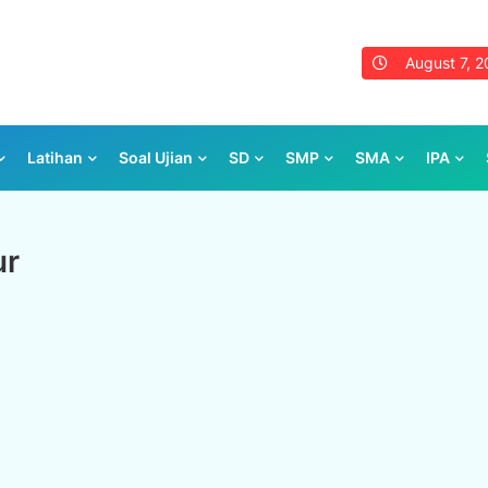
August 7, 
Latihan
Soal Ujian
SD
SMP
SMA
IPA
ur