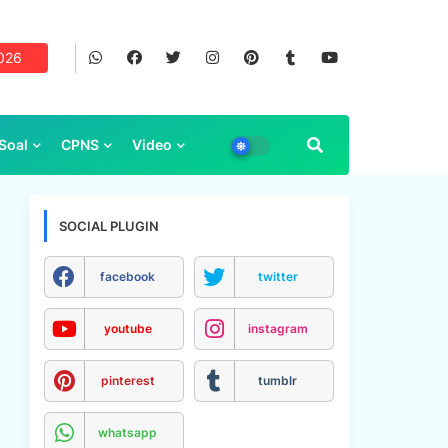
2026
Soal
CPNS
Video
SOCIAL PLUGIN
facebook
twitter
youtube
instagram
pinterest
tumblr
whatsapp