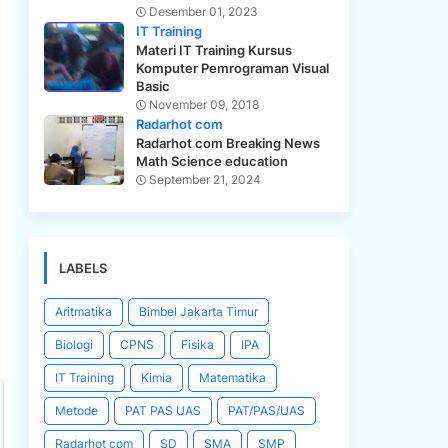
Desember 01, 2023
IT Training
Materi IT Training Kursus
Komputer Pemrograman Visual
Basic
November 09, 2018
Radarhot com
Radarhot com Breaking News
Math Science education
September 21, 2024
LABELS
Aritmatika
Bimbel Jakarta Timur
Biologi
CPNS
Fisika
IPA
IT Training
Kimia
Matematika
Metode
PAT PAS UAS
PAT/PAS/UAS
Radarhot com
SD
SMA
SMP