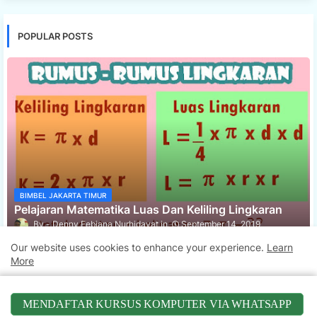
POPULAR POSTS
BIMBEL JAKARTA TIMUR
Pelajaran Matematika Luas Dan Keliling Lingkaran
Denny Febiana Nurhidayat
September 14, 2019
Our website uses cookies to enhance your experience.
Learn
Bimbel Jakarta Timur
More
Pelajaran Matematika Relasi Dan Fungsi
Agustus 26, 2019
Accept !
MENDAFTAR KURSUS KOMPUTER VIA WHATSAPP
Bimbel Jakarta Timur