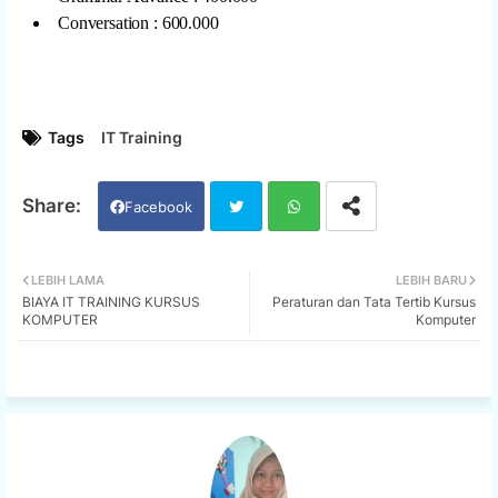
Conversation : 600.000
Tags
IT Training
Facebook
Twi
Wh
LEBIH LAMA
LEBIH BARU
BIAYA IT TRAINING KURSUS
Peraturan dan Tata Tertib Kursus
tter
ats
KOMPUTER
Komputer
app