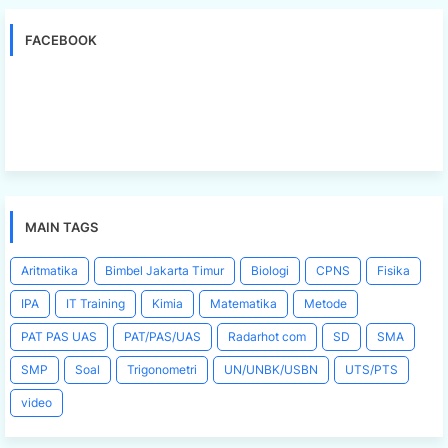
FACEBOOK
MAIN TAGS
Aritmatika
Bimbel Jakarta Timur
Biologi
CPNS
Fisika
IPA
IT Training
Kimia
Matematika
Metode
PAT PAS UAS
PAT/PAS/UAS
Radarhot com
SD
SMA
SMP
Soal
Trigonometri
UN/UNBK/USBN
UTS/PTS
video