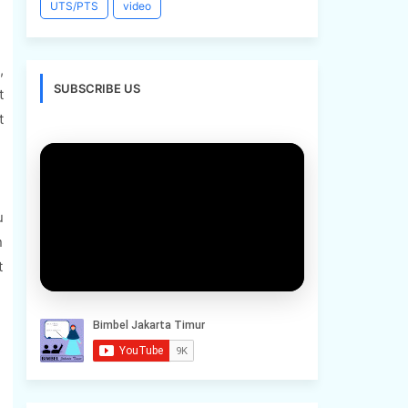
UTS/PTS
video
,
SUBSCRIBE US
t
t
u
n
t