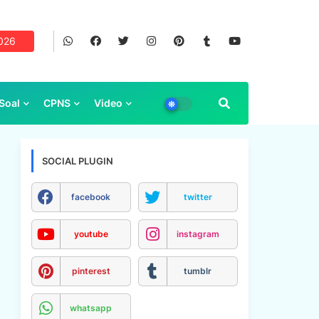
2026
Soal
CPNS
Video
SOCIAL PLUGIN
facebook
twitter
youtube
instagram
pinterest
tumblr
whatsapp