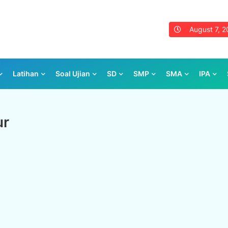
August 7, 
Latihan
Soal Ujian
SD
SMP
SMA
IPA
ur