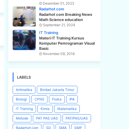
Desember 01, 2023
Radarhot com
Radarhot com Breaking News
Math Science education
September 21, 2024
IT Training
Materi IT Training Kursus
Komputer Pemrograman Visual
Basic
November 09, 2018
LABELS
Aritmatika
Bimbel Jakarta Timur
Biologi
CPNS
Fisika
IPA
IT Training
Kimia
Matematika
Metode
PAT PAS UAS
PAT/PAS/UAS
Radarhot com
SD
SMA
SMP