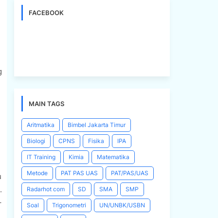
FACEBOOK
g
MAIN TAGS
Aritmatika
Bimbel Jakarta Timur
Biologi
CPNS
Fisika
IPA
IT Training
Kimia
Matematika
Metode
PAT PAS UAS
PAT/PAS/UAS
u
.
Radarhot com
SD
SMA
SMP
+
Soal
Trigonometri
UN/UNBK/USBN